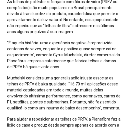
As telhas de poliéster reforçado com fibras de vidro (PRFV ou
compósitos) são muito populares no Brasil, principalmente
devido à translucidez do produto, característica que permite o
aproveitamento da luz natural. No entanto, essa popularidade
não impediu que as “telhas de fibra” sofressem nos últimos
anos alguns prejuízos à sua imagem.
“É aquela história: uma experiência negativa é reproduzida
centenas de vezes, enquanto a positiva quase sempre cai no
esquecimento”, comenta Cyrus Muchalski, diretor comercial da
Planefibra, empresa catarinense que fabrica telhas e domos
de PRFV há quase vinte anos.
Muchalski considera uma generalização injusta associar as
telhas de PRFV à baixa qualidade. “Há 70 mil aplicações desse
material catalogadas em todo o mundo, muitas delas
envolvendo altíssima performance, como aeronaves, carros de
F1, satélites, pontes e submarinos. Portanto, não faz sentido
qualificá-lo como um insumo de baixo desempenho”, comenta.
Para ajudar a reposicionar as telhas de PRFV, a Planefibra faz a
lição de casa e produz desde sempre apenas de acordo com a