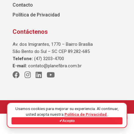
Contacto
Política de Privacidad
Contáctenos
Av. dos Imigrantes, 1770 – Bairro Brasília
São Bento do Sul – SC CEP 89.282-685
Telefone:
(47) 3203-4700
E-mail:
contato@planefibra.com.br
© 2026 Planefibra. Todos los derechos reservados.
Usamos cookies para mejorar su experiencia. Al continuar,
usted acepta nuestra
Política de Privacidad
.
✔
Acepto