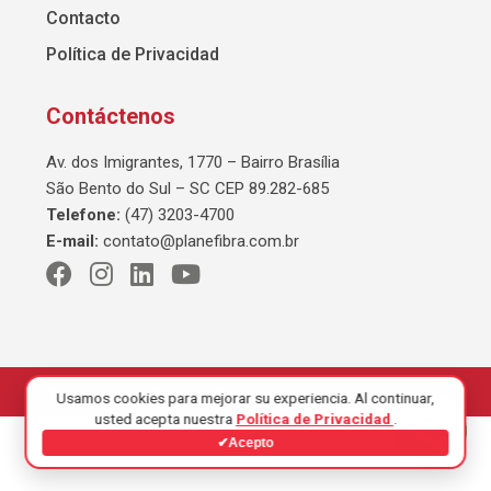
Contacto
Política de Privacidad
Contáctenos
Av. dos Imigrantes, 1770 – Bairro Brasília
São Bento do Sul – SC CEP 89.282-685
Telefone:
(47) 3203-4700
E-mail:
contato@planefibra.com.br
© 2026 Planefibra. Todos los derechos reservados.
Usamos cookies para mejorar su experiencia. Al continuar,
usted acepta nuestra
Política de Privacidad
.
✔
Acepto