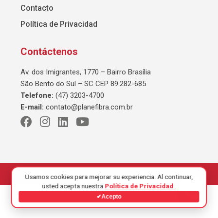
Contacto
Política de Privacidad
Contáctenos
Av. dos Imigrantes, 1770 – Bairro Brasília
São Bento do Sul – SC CEP 89.282-685
Telefone:
(47) 3203-4700
E-mail:
contato@planefibra.com.br
© 2026 Planefibra. Todos los derechos reservados.
Usamos cookies para mejorar su experiencia. Al continuar,
usted acepta nuestra
Política de Privacidad
.
✔
Acepto