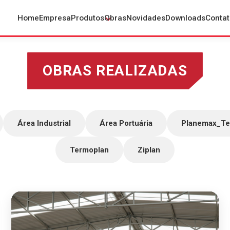
Home
Empresa
Produtos
Obras
Novidades
Downloads
Contat
OBRAS REALIZADAS
Área Industrial
Área Portuária
Planemax_Tel
Termoplan
Ziplan