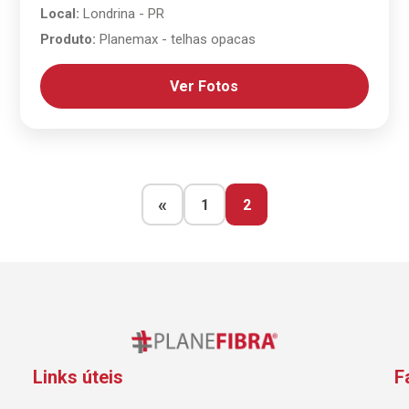
Local:
Londrina - PR
Produto:
Planemax - telhas opacas
Ver Fotos
«
1
2
Links úteis
F