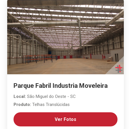
Parque Fabril Industria Moveleira
Local:
São Miguel do Oeste - SC
Produto:
Telhas Translúcidas
Ver Fotos