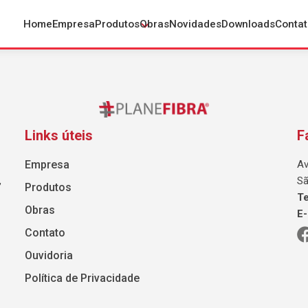
Home
Empresa
Produtos
Obras
Novidades
Downloads
Contat
Links úteis
F
Empresa
Av
,
Sã
Produtos
Te
Obras
E-
Contato
Ouvidoria
Política de Privacidade